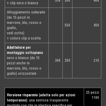
55€
50€
40€
+ clip nera o bianca
Alloggiamento
colorato
(da 15 pezzi in
marrone, blu, rosso o
55€
45€
giallo,
vedi sotto)
+ colore clip a scelta
Adattatore
per
montaggio sottopiano
nero o bianco (da 15
30€
25€
21€
pezzi anche in
marrone, blu, rosso o
giallo) orizzontale
25 pezzi
Versione risparmio
(adatta solo per azioni
110€
temporanee):
una ventosa trasparente
morbida con clip in plastica specifica per