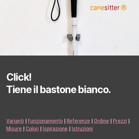
Click!
Tiene il bastone bianco.
Varianti
|
Funzionamento
|
Referenze
|
Ordine
|
Prezzi
|
Misure
|
Colori
|
Ispirazione
|
Istruzioni