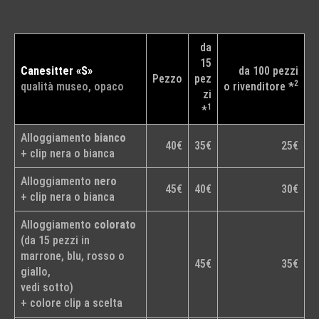
da
15
Canesitter «S»
da 100 pezzi
Pezzo
pez
2
qualità museo, opaco
o rivenditore *
zi
1
*
Alloggiamento
bianco
40€
35€
25€
+ clip nera o bianca
Alloggiamento
nero
45€
40€
30€
+ clip nera o bianca
Alloggiamento
colorato
(da 15 pezzi in
marrone, blu, rosso o
45€
35€
giallo,
vedi sotto)
+ colore clip a scelta