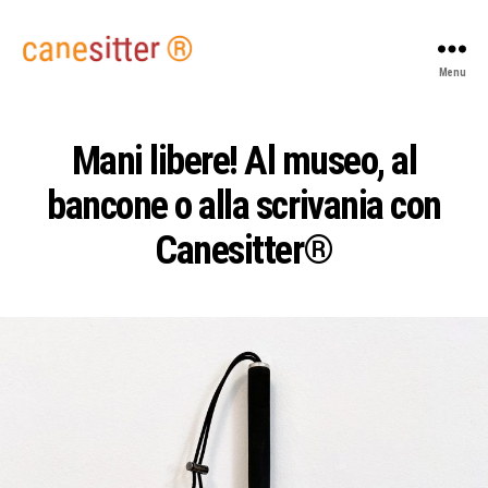
canesitter
Menu
-
the
white
Mani libere! Al museo, al
cane
holder
bancone o alla scrivania con
Canesitter®