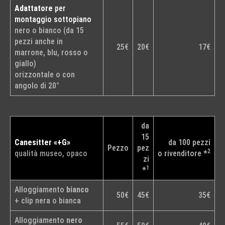
Adattatore
per
montaggio sottopiano
nero o bianco (da 15
pezzi anche in
25€
20€
17€
marrone, blu, rosso o
giallo)
orizzontale o con
angolo di 20°
da
15
Canesitter «+G»
da 100 pezzi
Pezzo
pez
2
qualità museo, opaco
o rivenditore *
zi
1
*
Alloggiamento
bianco
50€
45€
35€
+ clip nera o bianca
Alloggiamento
nero