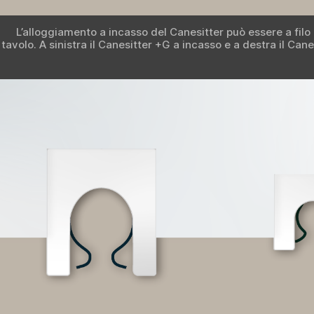
L’alloggiamento a incasso del Canesitter può essere a filo 
tavolo. A sinistra il Canesitter +G a incasso e a destra il Cane